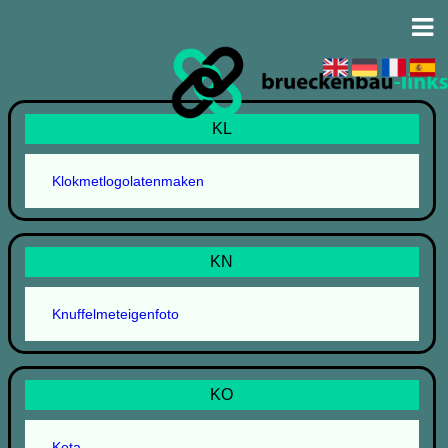
KL
Klokmetlogolatenmaken
KN
Knuffelmeteigenfoto
KO
Kota