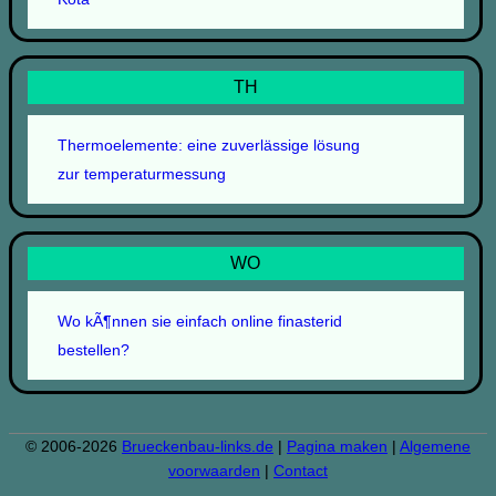
TH
Thermoelemente: eine zuverlässige lösung
zur temperaturmessung
WO
Wo kÃ¶nnen sie einfach online finasterid
bestellen?
© 2006-2026
Brueckenbau-links.de
|
Pagina maken
|
Algemene
voorwaarden
|
Contact