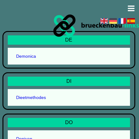
DE
Demonica
DI
Dieetmethodes
DO
Donivan